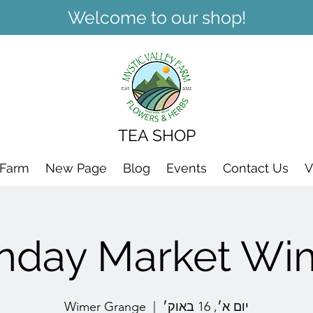
Welcome to our shop!
TEA SHOP
 Farm
New Page
Blog
Events
Contact Us
V
nday Market Wi
Wimer Grange
  |  
יום א׳, 16 באוק׳