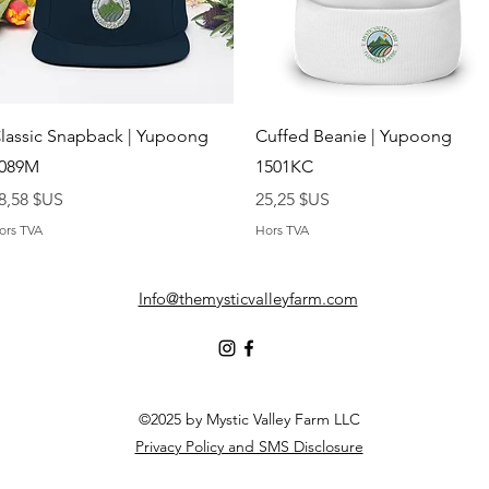
Aperçu rapide
Aperçu rapide
lassic Snapback | Yupoong
Cuffed Beanie | Yupoong
089M
1501KC
rix
Prix
8,58 $US
25,25 $US
ors TVA
Hors TVA
Info@themysticvalleyfarm.com
©2025 by Mystic Valley Farm LLC
Privacy Policy and SMS Disclosure