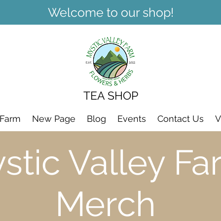
Welcome to our shop!
TEA SHOP
 Farm
New Page
Blog
Events
Contact Us
V
stic Valley Fa
Merch