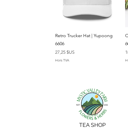
Aperçu rapide
Retro Trucker Hat | Yupoong
C
6606
6
Prix
P
27,25 $US
1
Hors TVA
H
TEA SHOP