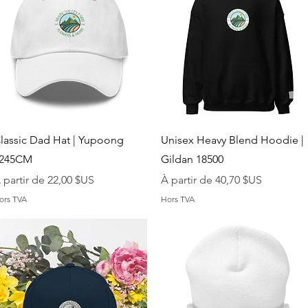
Aperçu rapide
Aperçu rapide
lassic Dad Hat | Yupoong
Unisex Heavy Blend Hoodie |
245CM
Gildan 18500
rix promotionnel
Prix promotionnel
 partir de
22,00 $US
À partir de
40,70 $US
ors TVA
Hors TVA