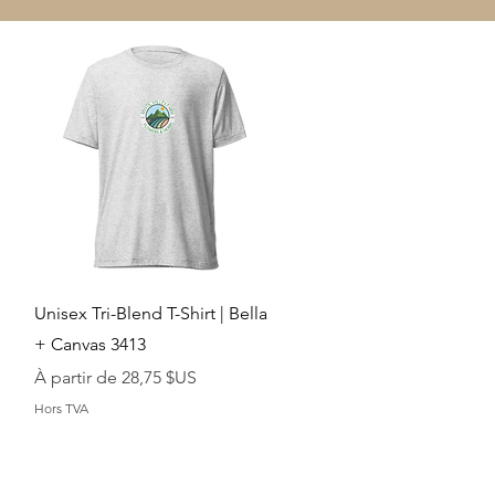
Aperçu rapide
Unisex Tri-Blend T-Shirt | Bella
+ Canvas 3413
Prix promotionnel
À partir de
28,75 $US
Hors TVA