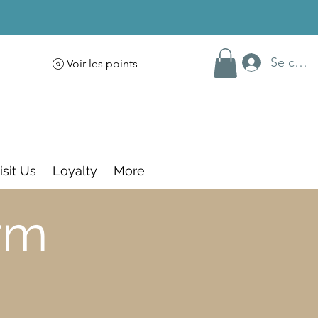
Se conn
Voir les points
isit Us
Loyalty
More
rm