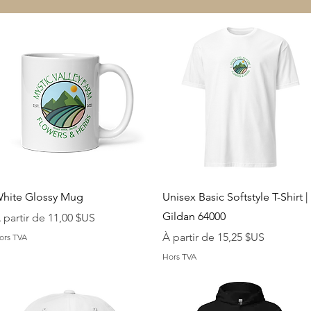
Aperçu rapide
Aperçu rapide
hite Glossy Mug
Unisex Basic Softstyle T-Shirt |
Gildan 64000
rix promotionnel
 partir de
11,00 $US
Prix promotionnel
À partir de
15,25 $US
ors TVA
Hors TVA