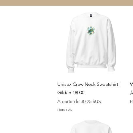
Aperçu rapide
Unisex Crew Neck Sweatshirt |
W
Gildan 18000
P
À
Prix promotionnel
À partir de
30,25 $US
H
Hors TVA