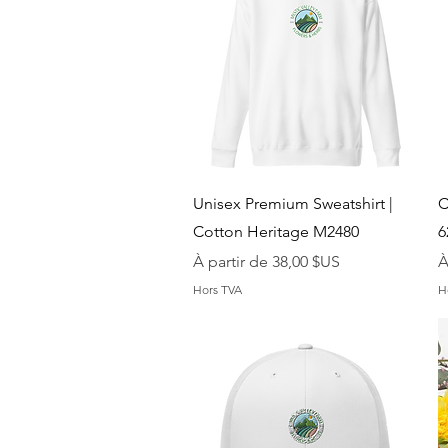
Aperçu rapide
Unisex Premium Sweatshirt |
C
Cotton Heritage M2480
6
Prix promotionnel
P
À partir de
38,00 $US
À
Hors TVA
H