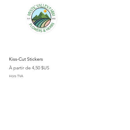
Aperçu rapide
Kiss-Cut Stickers
Prix promotionnel
À partir de
4,50 $US
Hors TVA