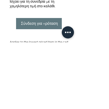
Ισχύει για τη συνεδρία με τη
χαμηλότερη τιμή στο καλάθι.
Σύνδεση για πρόταση
Applies to the lowest priced item in the cart
Info@themysticvalleyfarm.com
TEA SHOP