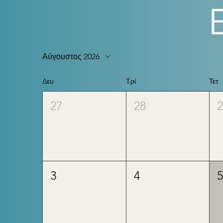
Αύγουστος 2026
Δευ
Τρί
Τετ
27
28
3
4