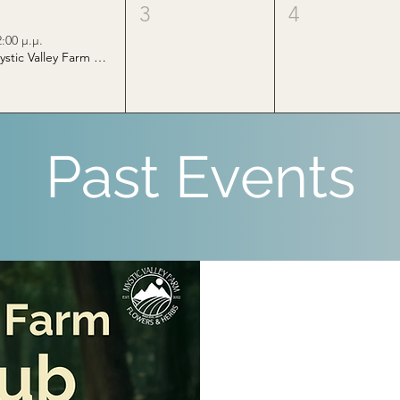
2
3
4
2:00 μ.μ.
Mystic Valley Farm Book Club
Past Events