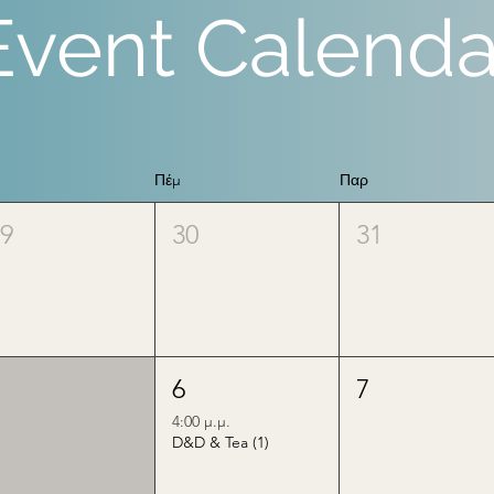
Event Calenda
Πέμ
Παρ
29
30
31
5
6
7
4:00 μ.μ.
D&D & Tea (1)