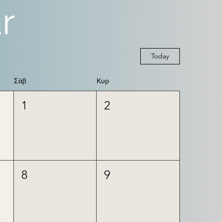
r
Today
Σάβ
Κυρ
1
2
8
9