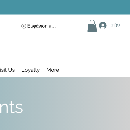
Σύνδεσ
Εμφάνιση πόντων
isit Us
Loyalty
More
nts