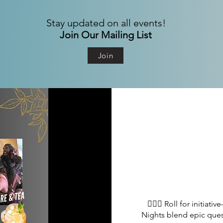
Stay updated on all events!
Join Our Mailing List
Join
🧙‍♀️✨ Roll for initiat
Nights blend epic quest