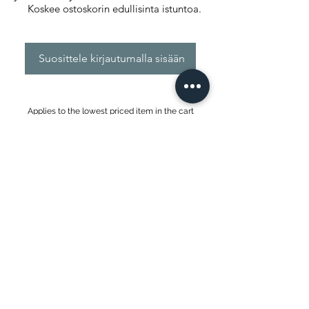
Koskee ostoskorin edullisinta istuntoa.
Suosittele kirjautumalla sisään
Applies to the lowest priced item in the cart
Info@themysticvalleyfarm.com
TEA SHOP