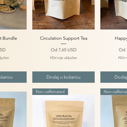
gled
Brzi pregled
Brz
t Bundle
Circulation Support Tea
Happy
Cijena s popustom
Cij
USD
Od
7,65 USD
Od
ljučen
PDV nije uključen
PDV n
šaricu
Dodaj u košaricu
Dodaj
Non-caffeinated
Non-caffeina