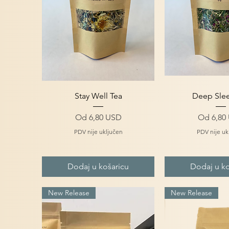
Brzi pregled
Brzi pre
Stay Well Tea
Deep Sle
Cijena s popustom
Cijena 
Od
6,80 USD
Od
6,80
PDV nije uključen
PDV nije uk
Dodaj u košaricu
Dodaj u ko
New Release
New Release