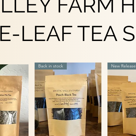
ALLEY FARM 
E-LEAF TEA 
Back in stock
New Release