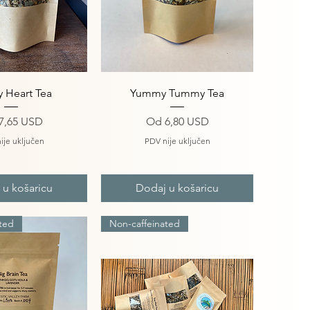
i pregled
Brzi pregled
 Heart Tea
Yummy Tummy Tea
ena s popustom
Cijena s popustom
7,65 USD
Od
6,80 USD
ije uključen
PDV nije uključen
 u košaricu
Dodaj u košaricu
ted
Non-caffeinated