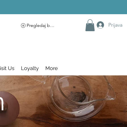
Prijava
Pregledaj bodove
isit Us
Loyalty
More
m