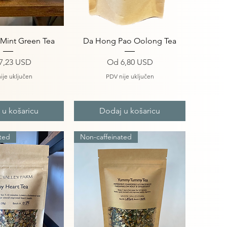
i pregled
Brzi pregled
Mint Green Tea
Da Hong Pao Oolong Tea
ena s popustom
Cijena s popustom
7,23 USD
Od
6,80 USD
ije uključen
PDV nije uključen
 u košaricu
Dodaj u košaricu
ted
Non-caffeinated