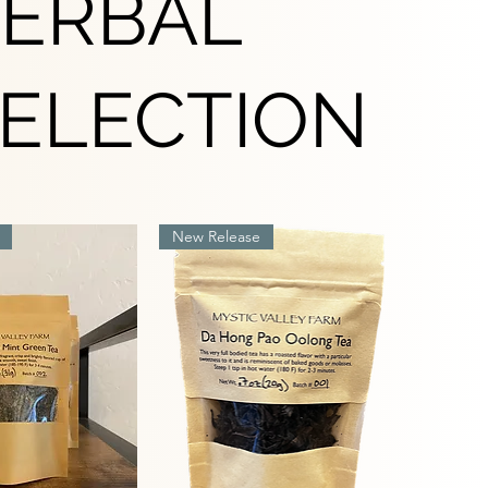
HERBAL
SELECTION
New Release