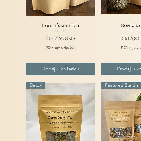
Brzi pregled
Brzi pre
Iron Infusion Tea
Revitaliz
Cijena s popustom
Cijena 
Od
7,65 USD
Od
6,80
PDV nije uključen
PDV nije uk
Dodaj u košaricu
Dodaj u ko
Detox
Featured Bundle