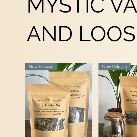
MYSTIC V
AND LOOS
New Release
New Release