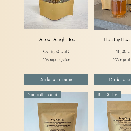
Brzi pregled
Brzi pre
Detox Delight Tea
Healthy Hear
Cijena s popustom
Cijena
Od
8,50 USD
18,00 
PDV nije uključen
PDV nije uk
Dodaj u košaricu
Dodaj u ko
Non-caffeinated
Best Seller