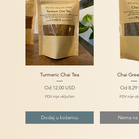
Brzi pregled
Brzi pre
Turmeric Chai Tea
Chai Gree
Cijena s popustom
Cijena 
Od
12,00 USD
Od
8,29
PDV nije uključen
PDV nije uk
Dodaj u košaricu
Nema na z