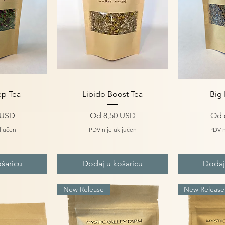
gled
Brzi pregled
Brz
ep Tea
Libido Boost Tea
Big 
s popustom
Cijena s popustom
Cij
 USD
Od
8,50 USD
Od
ljučen
PDV nije uključen
PDV n
šaricu
Dodaj u košaricu
Dodaj
New Release
New Release