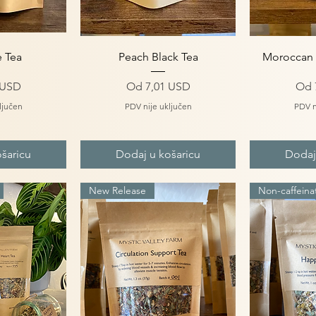
gled
Brzi pregled
Brz
e Tea
Peach Black Tea
Moroccan 
s popustom
Cijena s popustom
Cij
 USD
Od
7,01 USD
Od
ljučen
PDV nije uključen
PDV n
šaricu
Dodaj u košaricu
Dodaj
New Release
Non-caffeina