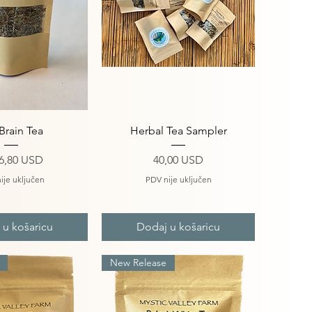
i pregled
Brzi pregled
Brain Tea
Herbal Tea Sampler
ena s popustom
Cijena
6,80 USD
40,00 USD
ije uključen
PDV nije uključen
 u košaricu
Dodaj u košaricu
New Release