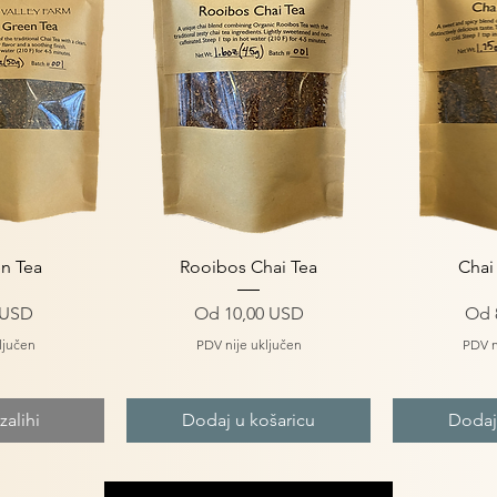
gled
Brzi pregled
Brz
n Tea
Rooibos Chai Tea
Chai
s popustom
Cijena s popustom
Cij
 USD
Od
10,00 USD
Od
ljučen
PDV nije uključen
PDV n
alihi
Dodaj u košaricu
Dodaj