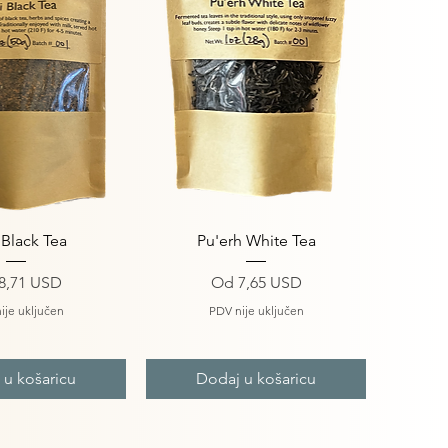
i pregled
Brzi pregled
 Black Tea
Pu'erh White Tea
ena s popustom
Cijena s popustom
8,71 USD
Od
7,65 USD
ije uključen
PDV nije uključen
 u košaricu
Dodaj u košaricu