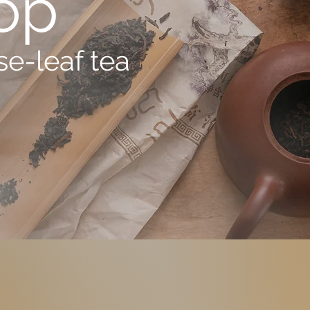
op
e-leaf tea