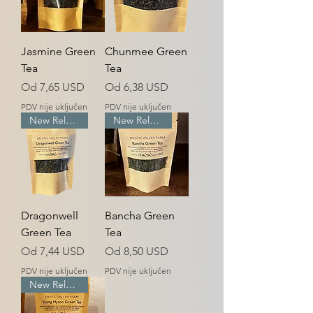
Jasmine Green
Chunmee Green
Tea
Tea
Cijena s popustom
Cijena s popustom
Od
7,65 USD
Od
6,38 USD
PDV nije uključen
PDV nije uključen
New Release
New Release
Dragonwell
Bancha Green
Green Tea
Tea
Cijena s popustom
Cijena s popustom
Od
7,44 USD
Od
8,50 USD
PDV nije uključen
PDV nije uključen
New Release