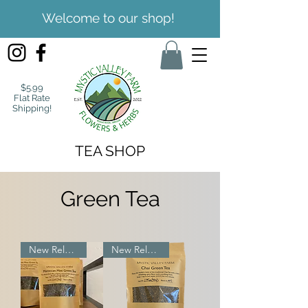
Welcome to our shop!
$5.99
Flat Rate
Shipping!
TEA SHOP
Green Tea
New Release
New Release