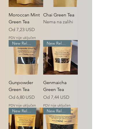
Moroccan Mint
Chai Green Tea
Green Tea
Nema na zalihi
Cijena s popustom
Od
7,23 USD
PDV nije uključen
New Release
New Release
Gunpowder
Genmaicha
Green Tea
Green Tea
Cijena s popustom
Cijena s popustom
Od
6,80 USD
Od
7,44 USD
PDV nije uključen
PDV nije uključen
New Release
New Release